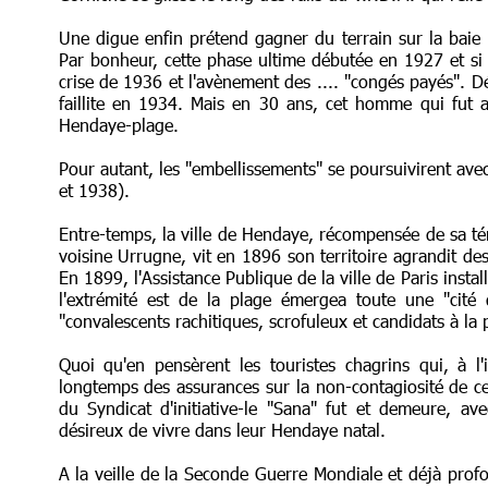
Une digue enfin prétend gagner du terrain sur la baie
Par bonheur, cette phase ultime débutée en 1927 et si né
crise de 1936 et l'avènement des .... "congés payés". D
faillite en 1934. Mais en 30 ans, cet homme qui fut a
Hendaye-plage.
Pour autant, les "embellissements" se poursuivirent avec,
et 1938).
Entre-temps, la ville de Hendaye, récompensée de sa tén
voisine Urrugne, vit en 1896 son territoire agrandit 
En 1899, l'Assistance Publique de la ville de Paris instal
l'extrémité est de la plage émergea toute une "cité d
"convalescents rachitiques, scrofuleux et candidats à la p
Quoi qu'en pensèrent les touristes chagrins qui, à l'
longtemps des assurances sur la non-contagiosité de c
du Syndicat d'initiative-le "Sana" fut et demeure, av
désireux de vivre dans leur Hendaye natal.
A la veille de la Seconde Guerre Mondiale et déjà prof