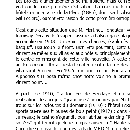
Les projets d'aménagements se multiplient, mais ce n'e
voit confier une première réalisation. La constructio
hôtel Continental et de la Plage (1885), dont seul subsi
Gal Leclerc), eurent vite raison de cette première entrep
C'est dans cette situation que M. Martinet, fondateur vé
tramway Decauville à vapeur assure la liaison gare-plage 
accomplie en 1908. Un cahier des charges, établi dès 19
basque". Beaucoup le firent. Bien vite pourtant, cette
vinrent se mêler aux villas et aux hôtels, principaleme
le centre commerçant de cette ville nouvelle. A cette
ancien cordon littoral, restait contenu entre la rue de
villa saint Vincent. En 1925, un pont reliant Fontara
Alphonse XIII posa même chez notre voisine la premièr
vinrent point....
A partir de 1910, "La foncière de Hendaye et du sud
réalisation des projets "grandioses" imaginés par Marti
trous sur les pelouses du domaine (1910) ; l'hôtel Esku
sports ouvre ses tribunes de bois peint (1912) ; dans
Jumeaux; le casino s'agrandit pour abriter le dancing "
soirées" qui feront quelque temps danser la " Haute s
Corniche se glisse le long des rails du V.F.D.M. qui reli