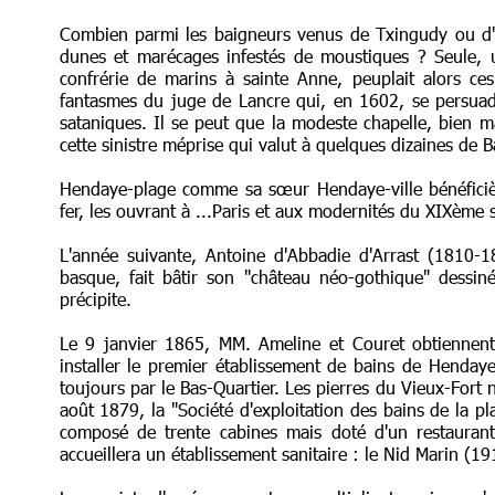
Combien parmi les baigneurs venus de Txingudy ou d'ai
dunes et marécages infestés de moustiques ? Seule, u
confrérie de marins à sainte Anne, peuplait alors ce
fantasmes du juge de Lancre qui, en 1602, se persuada 
sataniques. Il se peut que la modeste chapelle, bien 
cette sinistre méprise qui valut à quelques dizaines de B
Hendaye-plage comme sa sœur Hendaye-ville bénéfici
fer, les ouvrant à ...Paris et aux modernités du XIXème s
L'année suivante, Antoine d'Abbadie d'Arrast (1810-
basque, fait bâtir son "château néo-gothique" dessiné
précipite.
Le 9 janvier 1865, MM. Ameline et Couret obtiennen
installer le premier établissement de bains de Hendaye.
toujours par le Bas-Quartier. Les pierres du Vieux-Fort 
août 1879, la "Société d'exploitation des bains de la 
composé de trente cabines mais doté d'un restaurant-b
accueillera un établissement sanitaire : le Nid Marin (19