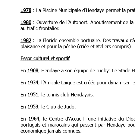
1978
: La Piscine Municipale d’Hendaye permet la prat
1980
: Ouverture de l’Autoport. Aboutissement de la r
au trafic frontalier.
1982
:
La Floride ensemble portuaire. Des travaux réce
plaisance et pour la pêche (criée et ateliers compris)
Essor culturel et sportif
En
1908
, Hendaye a son équipe de rugby: Le Stade H
En
1934
, l’Amicale Laïque est créée pour dynamiser les 
En
1951
, le tennis club Hendayais.
En
1953
, le Club de Judo.
En
1964
, le Centre d’Accueil -une initiative du Di
portugais et marocains qui passent par Hendaye pour
économique jamais connues.