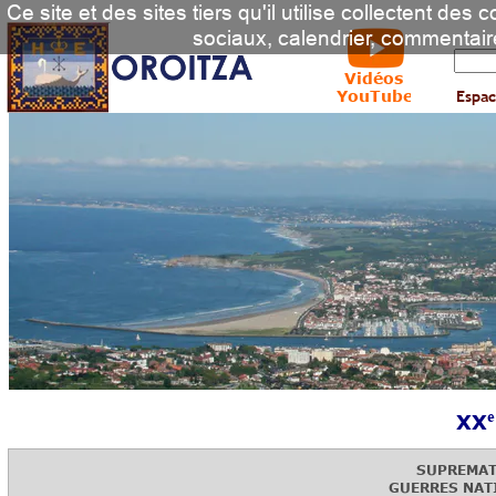
Ce site et des sites tiers qu'il utilise collectent de
sociaux, calendrier, commentai
Vidéos
YouTube
Espac
e
XX
SUPREMAT
GUERRES NAT