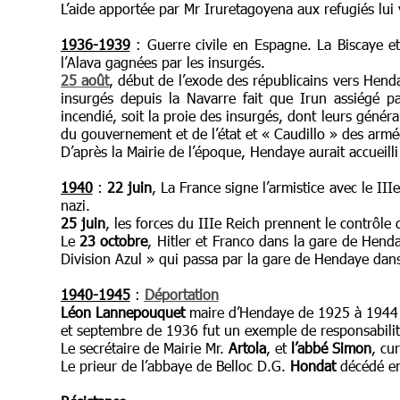
L’aide apportée par Mr Iruretagoyena aux refugiés lui
1936-1939
: Guerre civile en Espagne. La Biscaye et
l’Alava gagnées par les insurgés.
25 août
, début de l’exode des républicains vers Henda
insurgés depuis la Navarre fait que Irun assiégé p
incendié, soit la proie des insurgés, dont leurs géné
du gouvernement et de l’état et « Caudillo » des armé
D’après la Mairie de l’époque, Hendaye aurait accueill
1940
:
22 juin
, La France signe l’armistice avec le III
nazi.
25 juin
, les forces du IIIe Reich prennent le contrôle d
Le
23 octobre
, Hitler et Franco dans la gare de Hen
Division Azul » qui passa par la gare de Hendaye dan
1940-1945
:
Déportation
Léon Lannepouquet
maire d’Hendaye de 1925 à 1944 m
et septembre de 1936 fut un exemple de responsabilité 
Le secrétaire de Mairie Mr.
Artola
, et
l’abbé Simon
, cu
Le prieur de l’abbaye de Belloc D.G.
Hondat
décédé e