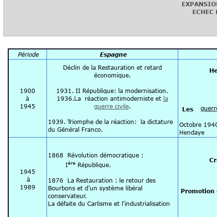
EXPANSIO
ECHEC 
Période
Espagne
Déclin de la Restauration et retard
H
économique.
1900
1931. II République: la modernisation.
à
1936.La réaction antimoderniste et
la
1945
guerre civile
.
guerr
Les des 
1939. Triomphe de la réaction: la dictature
Octobre 1940 
du Général Franco.
Hendaye
1868 Révolution démocratique :
C
ère
I
République.
1945
à
1876 La Restauration : le retour des
1989
Bourbons et d’un système libéral
Promotion d
conservateur.
La défaite du Carlisme et l’industrialisation