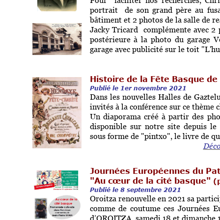
Pour faciliter nos recherches, Chr
portrait de son grand père au fusa
bâtiment et 2 photos de la salle de r
Jacky Tricard complémente avec 2 p
postérieure à la photo du garage V
garage avec publicité sur le toit "L'h
Histoire de la Fête Basque de 
Publié le 1er novembre 2021
Dans les nouvelles Halles de Gaztelu
invités à la conférence sur ce thème
Un diaporama créé à partir des phot
disponible sur notre site depuis le
sous forme de "pintxo", le livre de qui
Déco
Journées Européennes du Pat
"Au cœur de la cité basque"
(
Publié le 8 septembre 2021
Oroitza renouvelle en 2021 sa parti
comme de coutume ces Journées Eu
d’OROITZA, samedi 18 et dimanche 