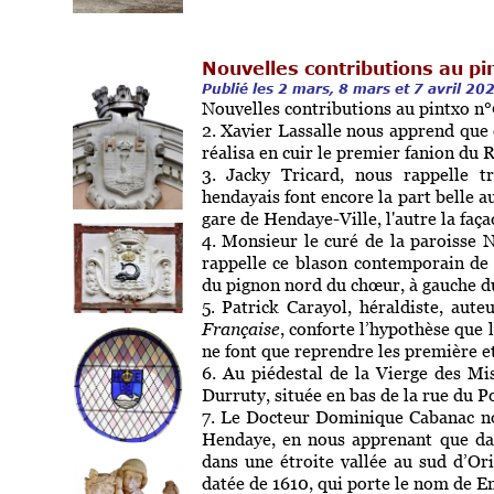
Nouvelles contributions au pi
Publié les 2 mars, 8 mars et 7 avril 20
Nouvelles contributions au pintxo n°
2. Xavier Lassalle nous apprend que 
réalisa en cuir le premier fanion du 
3. Jacky Tricard, nous rappelle 
hendayais font encore la part belle 
gare de Hendaye-Ville, l'autre la faça
4.
Monsieur le curé de la paroisse 
rappelle ce blason contemporain de l
du pignon nord du chœur, à gauche d
5.
Patrick Carayol, héraldiste, aute
Française
, conforte l’hypothèse que 
ne font que reprendre les première e
6. Au piédestal de la Vierge des Mi
Durruty, située en bas de la rue du P
7. Le Docteur Dominique Cabanac nou
Hendaye, en nous apprenant que da
dans une étroite vallée au sud d’Ori
datée de 1610, qui porte le nom de E