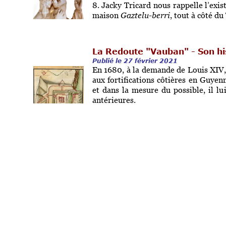
8.
Jacky Tricard nous rappelle l’exis
maison
Gaztelu-berri
, tout à côté du
La Redoute "Vauban" - Son his
Publié le 27 février 2021
En 1680, à la demande de Louis XIV,
aux fortifications côtières en Guye
et dans la mesure du possible, il lui
antérieures.
A Hendaye les ingénieurs, dont le S
François Ferry, ingénieur du Roi, d
atlantique), décident de construire 
tour construite en 1663.
Première contribution au pint
Publié le 22 février 2021
Dès sa publication le 7 février, le
différentes orthographes utilisées p
armoiries choisis pour la représenter 
Une première contribution avec 2